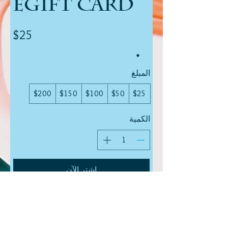
eGift Card
$25
المبلغ
$200
$150
$100
$50
$25
الكمية
اشتر الآن
© 2017 Eagles Grace Graphic
Design LLC